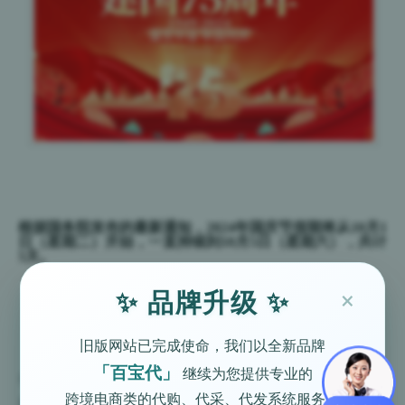
根据国务院发布的最新通知，2024年国庆节假期将从10月1
日（星期二）开始，一直持续到10月5日（星期六），共计
5天。
×
✨ 品牌升级 ✨
旧版网站已完成使命，我们以全新品牌
「百宝代」
继续为您提供专业的
在这个假期里，无论是选择出游放松，还是居家休息，都
跨境电商类的代购、代采、代发系统服务。
希望大家能够充分利用这段时间，调整好自己的状态，以