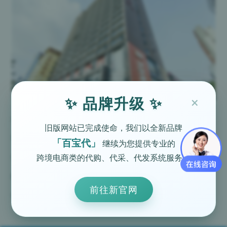
×
✨ 品牌升级 ✨
业务：
0755-23703700
旧版网站已完成使命，我们以全新品牌
客服：0755 - 23703700 转8001
「百宝代」
继续为您提供专业的
跨境电商类的代购、代采、代发系统服务。
传真：0755 - 23703700 转8099
邮箱：anna@kinganttms.com
前往新官网
地址：深圳市龙岗区龙岗路10号硅谷动力电子商务港10楼1001