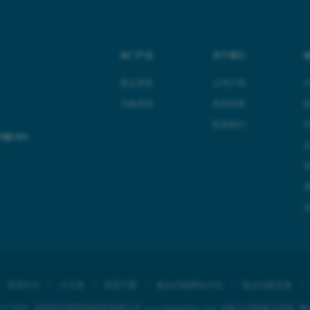
热门产品
关于我们
集运系统
公司介绍
代购系统
资质荣誉
联系我们
楼1001
|
资讯中心
|
小工具
|
资源下载
|
集运代购网站大全
|
集运代购宝典
ight © 2026 深圳市乐霖智慧科技有限公司
www.kinganttms.com
金蚁云代购集运系统
粤I