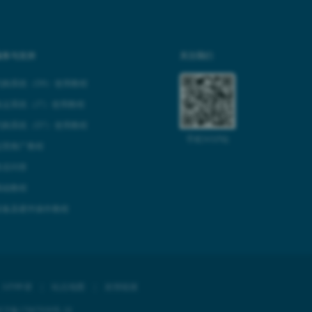
服务与支持
关注我们
代购系统（D9）使用教程
集运系统（J7）使用教程
代购系统（D7）使用教程
手机WAP站
运营推广教程
售后问答
基础教程
设备及硬件操作教程
|
API申请
|
站点地图
|
友情链接
CP备17067939号-18