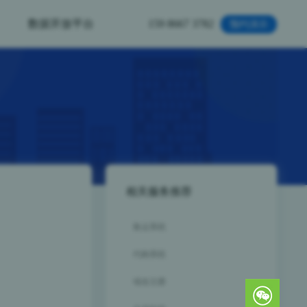
数据开放平台
159 8667 3782
预约演示
相关服务推荐
集运系统
代购系统
域名注册