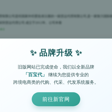
理有限公司是经国家外经委批准注册的一级货运代理有限公司,是一家致力国际航
圳货运代理公司.成立于2012年。公司本着
-4-1
✨ 品牌升级 ✨
<
1
>
旧版网站已完成使命，我们以全新品牌
「百宝代」
继续为您提供专业的
跨境电商类的代购、代采、代发系统服务。
前往新官网