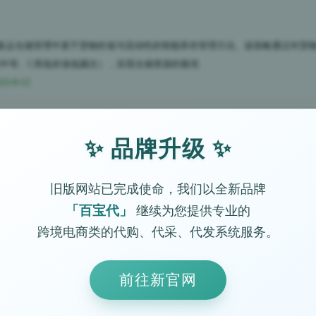
集运仓储管理中基于货物价值与流动性的智能库存管理方法。该策略通过对货
类中等、C类低价值低频次），实现仓储资源的最优
25-9-12
✨ 品牌升级 ✨
<
1
>
旧版网站已完成使命，我们以全新品牌
「百宝代」
继续为您提供专业的
跨境电商类的代购、代采、代发系统服务。
前往新官网