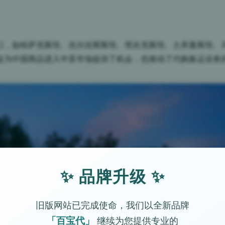
口，如哈萨克斯坦、吉尔吉斯斯坦、塔吉克斯坦、土库曼斯坦、
这为中国商品进入中亚市场提供了机会，也推动了代购集运业务
✨ 品牌升级 ✨
旧版网站已完成使命，我们以全新品牌
「百宝代」
继续为您提供专业的